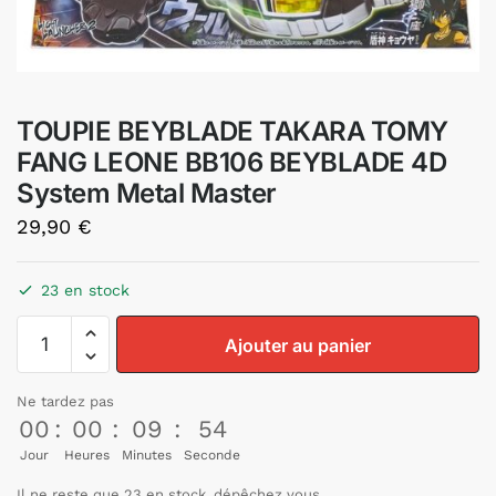
TOUPIE BEYBLADE TAKARA TOMY
FANG LEONE BB106 BEYBLADE 4D
System Metal Master
29,90
€
23 en stock
Ajouter au panier
Ne tardez pas
00
:
00
:
09
:
53
Jour
Heures
Minutes
Seconde
Il ne reste que 23 en stock, dépêchez vous