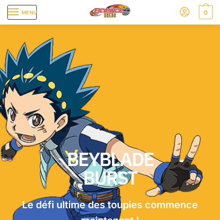
0
MENU
BEYBLADE
BURST
Le défi ultime des toupies commence