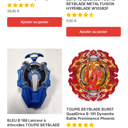
BEYBLADE METAL FUSION
HYPERBLADE W105R2F
29,90
€
9,90
€
Ajouter au panier
Ajouter au panier
TOUPIE BEYBLADE BURST
QuadDrive B-191 Dynamite
Battle Prominence Phoenix
BLEU B 166 Lanceur à
étincelles TOUPIE BEYBLADE