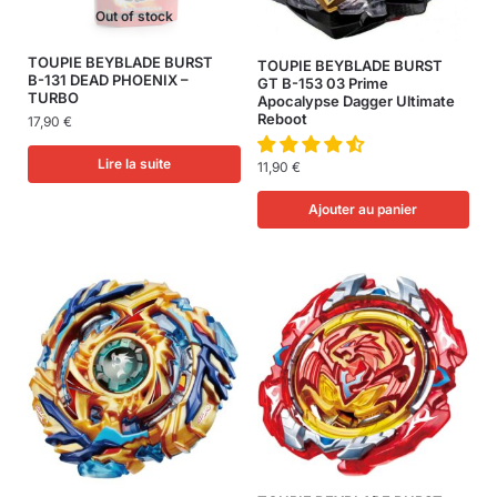
Out of stock
TOUPIE BEYBLADE BURST
TOUPIE BEYBLADE BURST
B-131 DEAD PHOENIX –
GT B-153 03 Prime
TURBO
Apocalypse Dagger Ultimate
Reboot
17,90
€
Lire la suite
11,90
€
Ajouter au panier