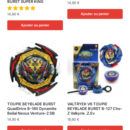
BURST SUPER KING
14,90
€
Ajouter au panier
14,90
€
Ajouter au panier
TOUPIE BEYBLADE BURST
VALTRYEK V6 TOUPIE
QuadDrive B-180 Dynamite
BEYBLADE BURST B-127 Cho-
Belial Nexus Venture-2 DB
Z Valkyrie .Z.Ev
14,90
€
18,90
€