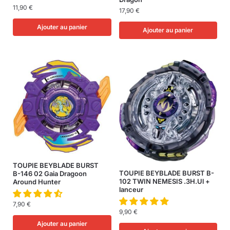
11,90
€
17,90
€
Ajouter au panier
Ajouter au panier
TOUPIE BEYBLADE BURST
TOUPIE BEYBLADE BURST B-
B-146 02 Gaia Dragoon
102 TWIN NEMESIS .3H.Ul +
Around Hunter
lanceur
7,90
€
9,90
€
Ajouter au panier