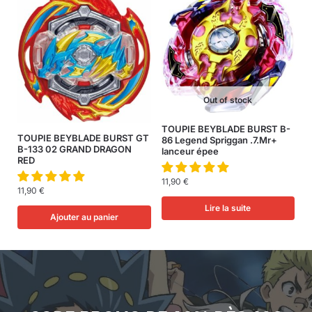
Out of stock
TOUPIE BEYBLADE BURST B-
TOUPIE BEYBLADE BURST GT
86 Legend Spriggan .7.Mr+
B-133 02 GRAND DRAGON
lanceur épee
RED
11,90
€
11,90
€
Lire la suite
Ajouter au panier