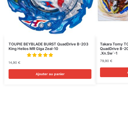
TOUPIE BEYBLADE BURST QuadDrive B-203
Takara Tomy 
King Helios MR Giga Zeal-10
QuadDrive B-2
.Xn.Sw`-1
79,90
€
14,90
€
Ajouter au panier