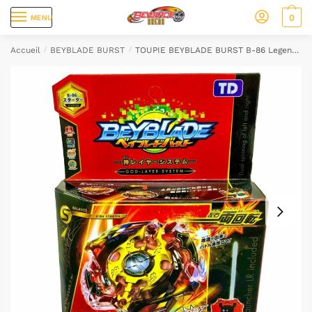
0
MENU
Accueil
/
BEYBLADE BURST
/
TOUPIE BEYBLADE BURST B-86 Legend Spriggan .7.Mr+ lanceur épee