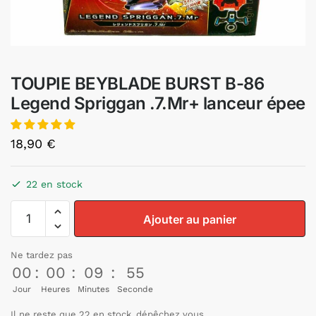
TOUPIE BEYBLADE BURST B-86
Legend Spriggan .7.Mr+ lanceur épee
18,90
€
22 en stock
Ajouter au panier
Ne tardez pas
00
:
00
:
09
:
54
Jour
Heures
Minutes
Seconde
Il ne reste que 22 en stock, dépêchez vous