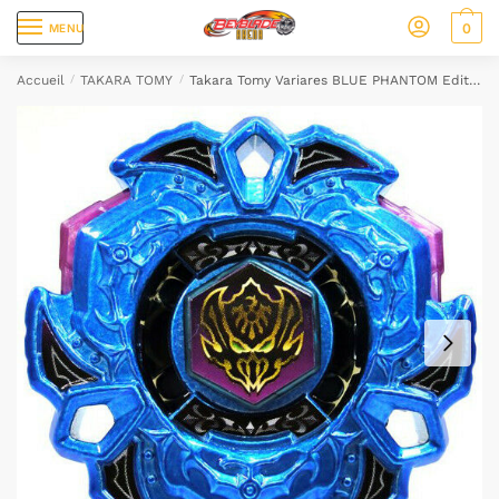
0
MENU
Accueil
/
TAKARA TOMY
/
Takara Tomy Variares BLUE PHANTOM Edition Limitée Metal Fury Beyblade