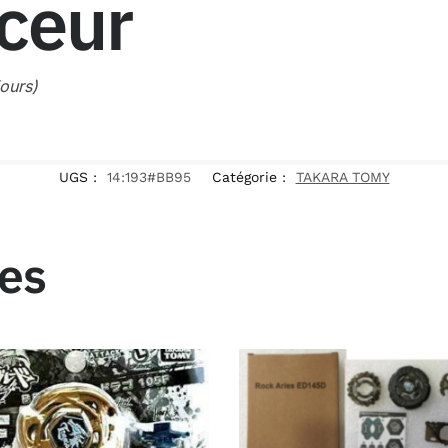
nceur
jours)
UGS :
14:193#BB95
Catégorie :
TAKARA TOMY
res