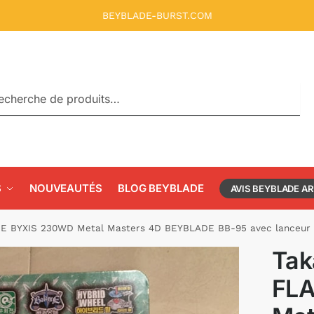
BEYBLADE-BURST.COM
rche
S
NOUVEAUTÉS
BLOG BEYBLADE
AVIS BEYBLADE A
E BYXIS 230WD Metal Masters 4D BEYBLADE BB-95 avec lanceur
Tak
FL