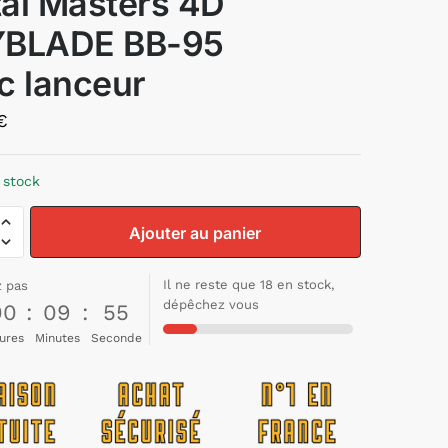
al Masters 4D
YBLADE BB-95
c lanceur
€
 stock
Ajouter au panier
Il ne reste que 18 en stock,
z pas
dépêchez vous
00
:
09
:
54
ures
Minutes
Seconde