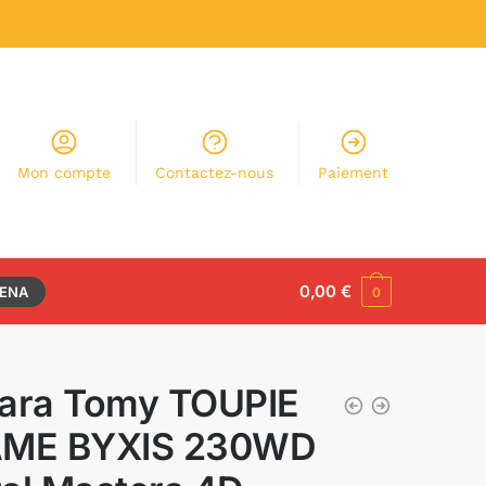
Mon compte
Contactez-nous
Paiement
0,00
€
RENA
0
ara Tomy TOUPIE
AME BYXIS 230WD