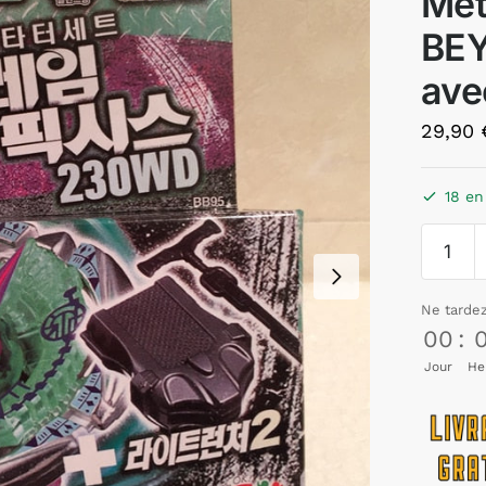
Met
BE
ave
29,90
18 en
Ne tarde
00
:
Jour
He