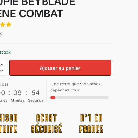
UPIE BEYBLADE
ENE COMBAT
€
stock
Ajouter au panier
Il ne reste que 9 en stock,
z pas
dépêchez vous
00
:
09
:
53
ures
Minutes
Seconde