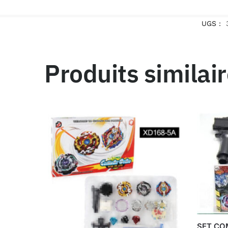
UGS :
Produits similai
SET CO