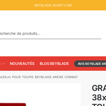
BEYBLADE-BURST.COM
rche
S
NOUVEAUTÉS
BLOG BEYBLADE
AVIS BEYBLADE A
8x33cm POUR TOUPIE BEYBLADE ARENE COMBAT
GR
38