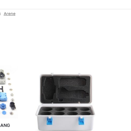
 :
Arene
BANG