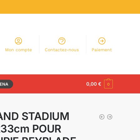
Mon compte
Contactez-nous
Paiement
0,00
€
RENA
0
AND STADIUM
x33cm POUR