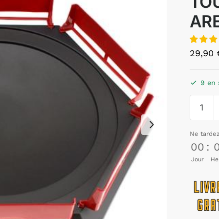
TO
AR
29,90
9 en 
Ne tarde
00
:
Jour
He