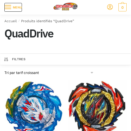
0
MENU
Accueil
/
Produits identifiés “QuadDrive”
QuadDrive
FILTRES