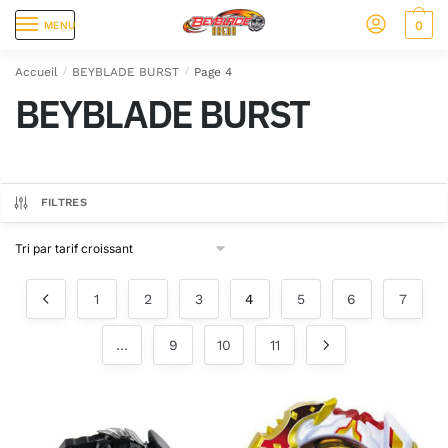
0
MENU
Accueil
/
BEYBLADE BURST
/
Page 4
BEYBLADE BURST
FILTRES
1
2
3
4
5
6
7
…
9
10
11