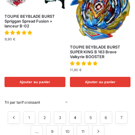
TOUPIE BEYBLADE BURST
Spriggan Spread Fusion +
lanceur B-02
9,90
€
TOUPIE BEYBLADE BURST
SUPER KING B 163 Brave
Valkyrie BOOSTER
11,90
€
Ajouter au panier
Ajouter au panier
1
2
3
4
5
6
7
…
9
10
11