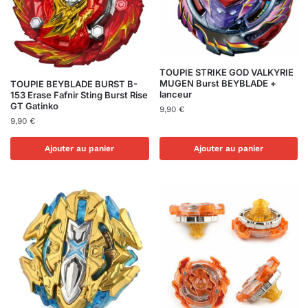
TOUPIE STRIKE GOD VALKYRIE
MUGEN Burst BEYBLADE +
TOUPIE BEYBLADE BURST B-
lanceur
153 Erase Fafnir Sting Burst Rise
GT Gatinko
9,90
€
9,90
€
Ajouter au panier
Ajouter au panier