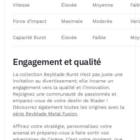
Vitesse
Élevée
Moyenne
Faib
Force d’impact
Maximale
Moderée
Vari
Capacité Burst
Élevée
Faible
Moy
Engagement et qualité
La collection Beyblade Burst n’est pas juste une
invitation au divertissement; elle incarne un
engagement vers la qualité et l’innovation.
Rejoignez une communauté de passionnés et
emparez-vous de votre destin de Blader !
Découvrez également toutes les origines avec la
série Beyblade Metal Fusion
.
Affinez votre stratégie, personnalisez votre
arsenal et préparez-vous à faire sortir vos
adversaires de l’arène. C’est votre moment, que