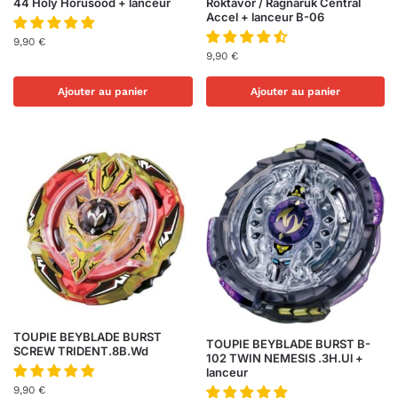
44 Holy Horusood + lanceur
Roktavor / Ragnaruk Central
Accel + lanceur B-06
9,90
€
9,90
€
Ajouter au panier
Ajouter au panier
TOUPIE BEYBLADE BURST
TOUPIE BEYBLADE BURST B-
SCREW TRIDENT.8B.Wd
102 TWIN NEMESIS .3H.Ul +
lanceur
9,90
€