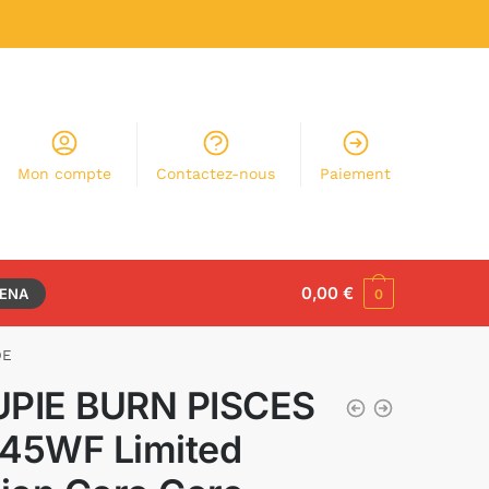
Mon compte
Contactez-nous
Paiement
0,00
€
RENA
0
DE
PIE BURN PISCES
45WF Limited