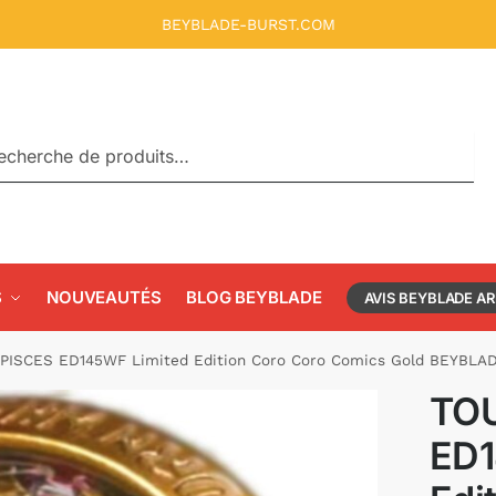
BEYBLADE-BURST.COM
rche
S
NOUVEAUTÉS
BLOG BEYBLADE
AVIS BEYBLADE A
PISCES ED145WF Limited Edition Coro Coro Comics Gold BEYBLA
TOU
ED1