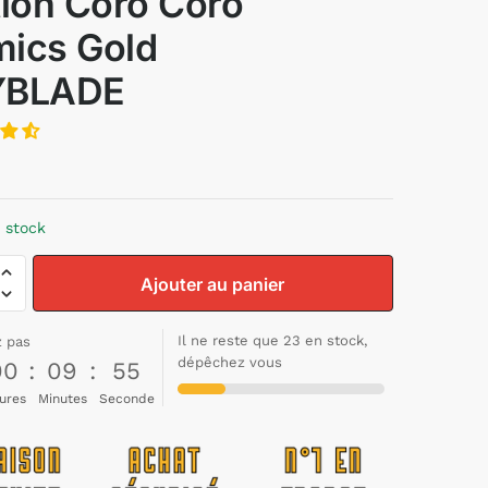
tion Coro Coro
ics Gold
YBLADE
 stock
Ajouter au panier
Il ne reste que 23 en stock,
z pas
dépêchez vous
00
:
09
:
54
ures
Minutes
Seconde