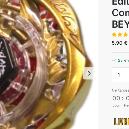
Edi
Com
BE
5,90
€
23 en
Ne tarde
00
:
Jour
He