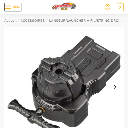
0
MENU
Accueil
/
ACCESSOIRES
/
LANCEUR/LAUNCHER A FIL/STRING DROITE/GAUCHE POUR TOUPIE BEYBLADE NEUF